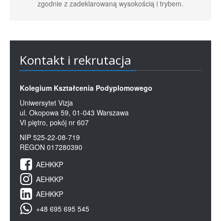
zgodnie z zadeklarowaną wysokością i trybem.
Kontakt i rekrutacja
Kolegium Kształcenia Podyplomowego
Uniwersytet Vizja
ul. Okopowa 59, 01-043 Warszawa
VI piętro, pokój nr 607
NIP 525-22-08-719
REGON 017280390
AEHKKP
AEHKKP
AEHKKP
+48 695 695 545